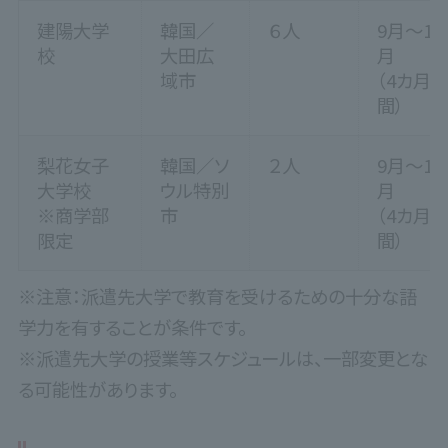
建陽大学
韓国／
６人
9月～12
校
大田広
月
域市
（4カ月
間）
梨花女子
韓国／ソ
２人
9月～12
大学校
ウル特別
月
※商学部
市
（4カ月
限定
間）
※注意：派遣先大学で教育を受けるための十分な語
学力を有することが条件です。
※派遣先大学の授業等スケジュールは、一部変更とな
る可能性があります。