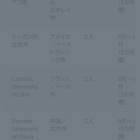
アフ校
ル
（5カ月
カポレイ
間）
市
ミシガン州
アメリカ
２人
8月～12
立大学
／イース
月
トランシ
（5カ月
ング市
間）
Catholic
フランス
２人
8月～12
University
／リール
月
of Lille
市
（5カ月
間）
Renmin
中国／
２人
9月～1
University
北京市
（5カ月
of China
間）