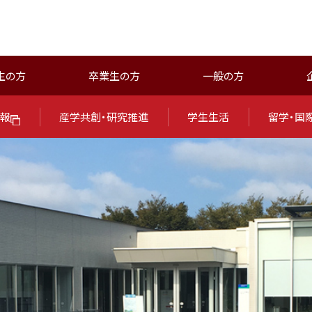
生の方
卒業生の方
一般の方
報
産学共創・研究推進
学生生活
留学・国