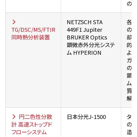
の
NETZSCH STA
各
TG/DSC/MS/FTIR
449F1 Jupiter
の加
同時熱分析装置
BRUKER Optics
却
顕微赤外分光システ
的
ム HYPERION
よ
ガ
の
顕微
ムに
質
解
円二色性分散
日本分光J-1500
タン
計 高速ストップド
の
フローシステム
造