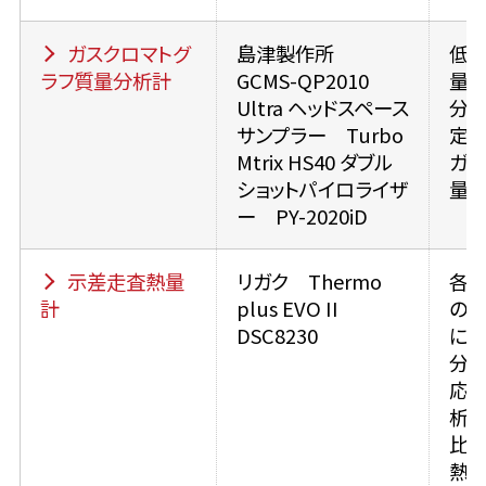
ガスクロマトグ
島津製作所
低沸
ラフ質量分析計
GCMS-QP2010
量
Ultra ヘッドスペース
分離
サンプラー Turbo
定、
Mtrix HS40 ダブル
ガス
ショットパイロライザ
量
ー PY-2020iD
示差走査熱量
リガク Thermo
各
計
plus EVO II
の
DSC8230
にお
分解
応
析
比熱
熱、