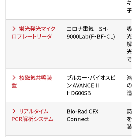
キラ
子
蛍光発光マイク
コロナ電気 SH-
吸収
ロプレートリーダ
9000Lab(F・BF・CL)
光、
解蛍
光
でき
核磁気共鳴装
ブルカー・バイオスピ
溶
置
ン AVANCE III
の
HD600SB
造
リアルタイム
Bio-Rad CFX
鋳型
PCR解析システム
Connect
を増
装