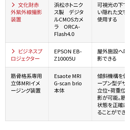
文化財赤
浜松ホトニク
可視光の下で
外紫外線撮影
ス製 デジタ
い隠れた文字
装置
ルCMOSカメ
使用する
ラ ORCA-
Flash4.0
ビジネスプ
EPSON EB-
屋外施設へ映
ロジェクター
Z10005U
影できる
筋骨格系専用
Esaote MRI
傾斜機構を備
立体MRIイメ
G-scan brio
ープン型デザ
ージング装置
本体
立位・荷重位
影が可能。筋
状態を正確に
ることができる