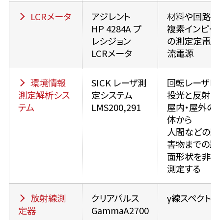
LCRメータ
アジレント
材料や回路素
HP 4284A プ
複素インピー
レシジョン
の測定定電圧
LCRメータ
流電源
環境情報
SICK レーザ測
回転レーザビ
測定解析シス
定システム
投光と反射に
テム
LMS200,291
屋内・屋外の
体から
人間などの動
害物までの距
面形状を非接
測定する
放射線測
クリアパルス
γ線スペクト
定器
GammaA2700