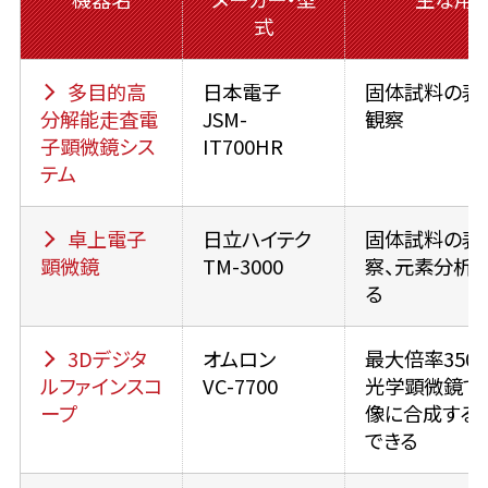
式
多目的高
日本電子
固体試料の表
分解能走査電
JSM-
観察
子顕微鏡シス
IT700HR
テム
卓上電子
日立ハイテク
固体試料の表
顕微鏡
TM-3000
察、元素分析
る
3Dデジタ
オムロン
最大倍率350
ルファインスコ
VC-7700
光学顕微鏡で、
ープ
像に合成する
できる