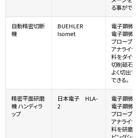
る事ができ
自動精密切断
BUEHLER
電子顕微鏡
機
Isomet
電子顕微鏡
プローブマ
アナライザ
料をダイヤ
切削砥石
よく切出す
できる。
精密平面研磨
日本電子 HLA-
電子顕微鏡
機 ハンディラ
2
電子顕微鏡
ップ
プローブマ
アナライザ
料を研磨紙
ピングシー