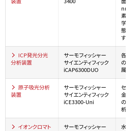
装置
3400
面（
nm
素分
学
態
する
ICP発光分光
サーモフィッシャー
各
分析装置
サイエンティフィック
の
iCAP6300DUO
属
原子吸光分析
サーモフィッシャー
セラ
装置
サイエンティフィック
金
iCE3300-Uni
の
析
イオンクロマト
サーモフィッシャー
水