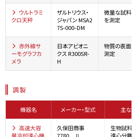
ウルトラミ
ザルトリウス・
微量な試料の
クロ天秤
ジャパン MSA2
を測定
7S-000-DM
赤外線サ
日本アビオニ
物質の表面温
ーモグラフカ
クス R300SR-
測定
メラ
H
調製
機器名
メーカー・型式
主な用
高速大容
久保田商事
生物試料
量冷却遠心機
7780 Ⅱ
遠心分離