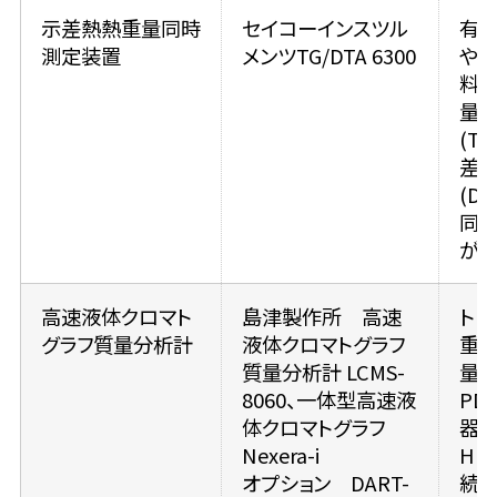
示差熱熱重量同時
セイコーインスツル
有
測定装置
メンツTG/DTA 6300
や
料
量
(TG
差
(DT
同
が可
高速液体クロマト
島津製作所 高速
トリ
グラフ質量分析計
液体クロマトグラフ
重
質量分析計 LCMS-
量分
8060、一体型高速液
PD
体クロマトグラフ
器
Nexera-i
HP
オプション DART-
続し