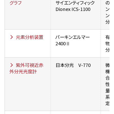
グラフ
サイエンティフィック
の陽
Dionex ICS-1100
ン、
ン
分
元素分析装置
パーキンエルマー
有
2400Ⅱ
物
分
紫外可視近赤
日本分光 V-770
微
外分光光度計
機、
合
性定
量
系の
定