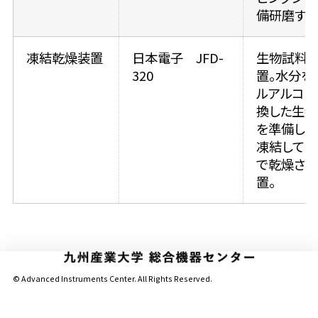
備研磨する
凍結乾燥装置
日本電子 JFD-
生物試料
320
置。水分を 
ルアルコー
換した生物
を準備し、
凍結して真
で乾燥させ
置。
© Advanced Instruments Center. All Rights Reserved.