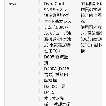
テム
DynaCool-
9T)環境下に
9NS 9テスラ
物質の物理特
無冷媒型マグ
統合的に評価
ネット基本シス
る。
テム （1.0Wパ
使用可能なオ
ルスチューブ冷
ン： 直流電気
凍機含む）水冷
(DC)，電気
式 電気輸送特
(ETO)，試料
性(ETO)
構
D605 直流抵
抗
D400A（D415
含む） 試料回
転機構
D310C 要
D415
オリオン機
械 冷却水循