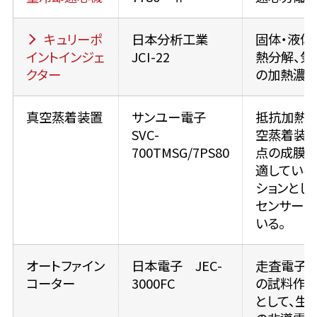
キュリーポ
日本分析工業
固体・液体
イントインジェ
JCI-22
熱分解、気
クター
の加熱濃
真空蒸着装置
サンユー電子
抵抗加熱
SVC-
空蒸着装置
700TMSG/7PS80
点の成膜
適している
ションとし
センサーが
いる。
オートファイン
日本電子 JEC-
走査電子
コーター
3000FC
の試料作
として、生