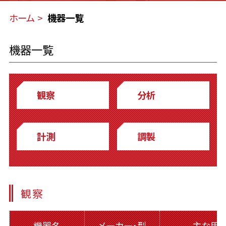
ホーム
機器一覧
機器一覧
観察
分析
計測
調製
観察
機器名
メーカー・型
主な用