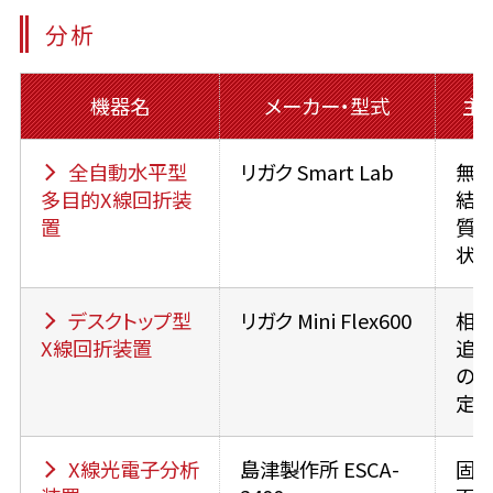
分析
機器名
メーカー・型式
主
全自動水平型
リガク Smart Lab
無機
多目的X線回折装
結
置
質の
状
デスクトップ型
リガク Mini Flex600
相
X線回折装置
追跡
の
定
X線光電子分析
島津製作所 ESCA-
固