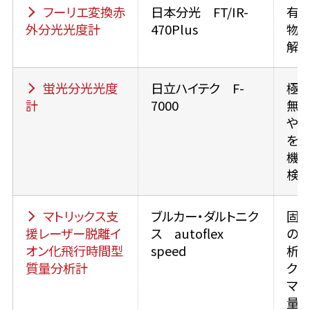
フーリエ変換赤
日本分光 FT/IR-
有
外分光光度計
470Plus
物
解
蛍光分光光度
日立ハイテク F-
極
計
7000
無
や、
をも
機
検出
マトリックス支
ブルカー・ダルトニク
固
援レーザー脱離イ
ス autoflex
の
オン化飛行時間型
speed
析、
質量分析計
ク質
マ
量