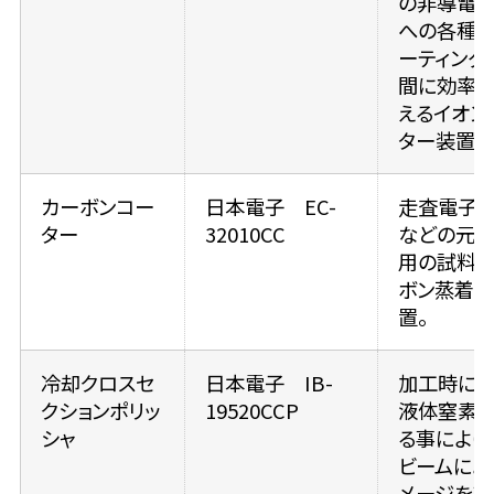
の非導電
への各種
ーティング
間に効率
えるイオン
ター装置。
カーボンコー
日本電子 EC-
走査電子
ター
32010CC
などの元
用の試料に
ボン蒸着を
置。
冷却クロスセ
日本電子 IB-
加工時に
クションポリッ
19520CCP
液体窒素
シャ
る事により
ビームによ
メージを軽