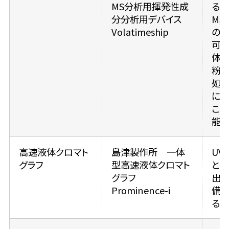
MS分析用揮発性成
る。 
分分析用デバイス
MS
Volatimeship
の
可能
体、
粉
処
に分
こと
能。
高速液体クロマト
島津製作所 一体
UV
グラフ
型高速液体クロマト
と
グラフ
出
Prominence-i
備し
る。