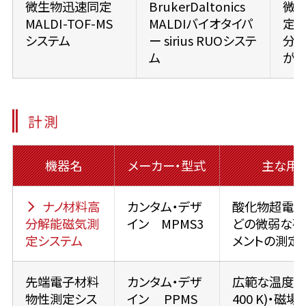
微生物迅速同定
BrukerDaltonics
微
MALDI-TOF-MS
MALDIバイオタイパ
定
システム
ー sirius RUOシステ
分
ム
が可
計測
機器名
メーカー・型式
主な用
ナノ材料高
カンタム・デザ
酸化物超電導
分解能磁気測
イン MPMS3
どの微弱な磁
定システム
メントの測定
先端電子材料
カンタム・デザ
広範な温度(1.
物性測定シス
イン PPMS
400 K)・磁場