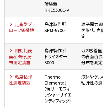
環装置
RKE5500C-V
走査型プ
島津製作所
原子間力顕微
ローブ顕微鏡
SPM-9700
面形状、高低
定
自動比表
島津製作所
ガス吸着量か
面積/細孔分
トライスター
の表面積およ
布測定装置
3000
分布を測定す
粘度粘弾
Thermo
液体やゲルの
性測定装置
Elemental
粘弾性の測定
(現サーモフィ
ッシャーサイエ
ンティフィック)