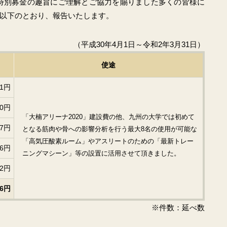
設特別募金の趣旨にご理解とご協力を賜りました多くの皆様に
以下のとおり、報告いたします。
（平成30年4月1日～令和2年3月31日）
使途
51円
00円
「大楠アリーナ2020」建設費の他、九州の大学では初めて
27円
となる筋肉や骨への影響分析を行う最大8名の使用が可能な
「高気圧酸素ルーム」やアスリートのための「最新トレー
76円
ニングマシーン」等の設置に活用させて頂きました。
02円
56円
※件数：延べ数