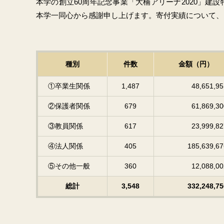
本学の創立60周年記念事業「大楠アリーナ2020」建
本学一同心から感謝申し上げます。寄付実績について、
種別
件数
金額（円）
①卒業生関係
1,487
48,651,9
②保護者関係
679
61,869,3
③教員関係
617
23,999,8
④法人関係
405
185,639,6
⑤その他一般
360
12,088,0
総計
3,548
332,248,7